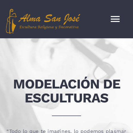
Saltar
al
Tog
contenido
Nav
INICIO
NOSOTROS
MODELACIÓN DE
Catalogo
ESCULTURAS
SERVICIOS
ANTONINO STUDIO
“Todo lo que te imagines, lo podemos plasmar